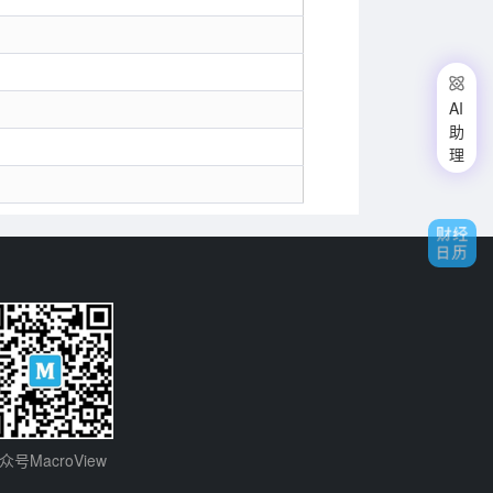

AI
助
理
众号MacroView