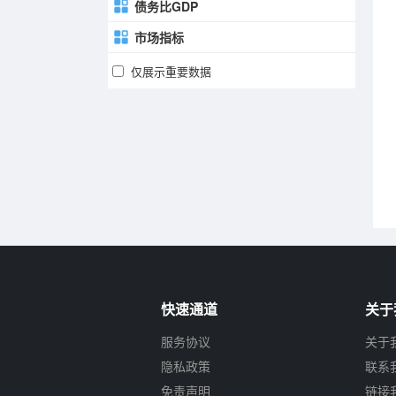
债务比GDP
中国商品住宅现房销售额累计增长
中国商品住宅期房销售额累计增长
市场指标
中国工业企业利润总额累计同比
仅展示重要数据
中国工业企业营业收入累计同比
中国工业企业应收账款增减
中国工业企业存货增减
中国工业企业产成品库存增减
中国工业企业亏损企业增减
中国发电量同比增长
中国发电量累计同比增长
中国核能发电量同比增长
中国核能发电量累计同比增长
中国货运量同比增长
快速通道
关于
中国货运量累计同比增长
中国商品房平均销售价格
服务协议
关于
中国住宅商品房平均销售价格
隐私政策
联系
中国年末总人口
免责声明
链接