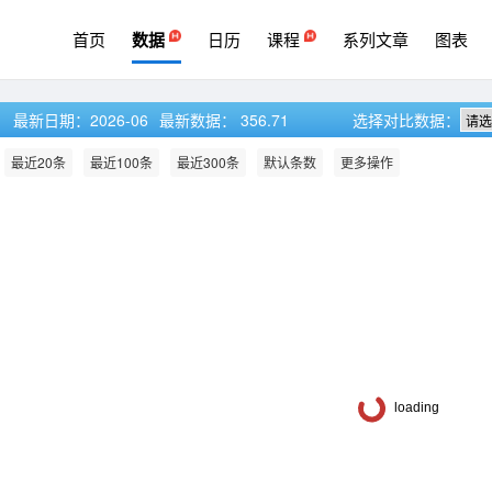
首页
数据
日历
课程
系列文章
图表
最新日期：
2026-06
最新数据：
356.71
选择对比数据：

最近20条
最近100条
最近300条
默认条数
更多操作