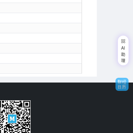

AI
助
理