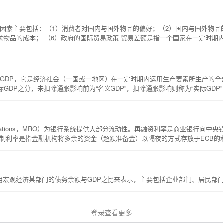
因素主要包括：（1）消费者对国内与国外物品的偏好；（2）国内与国外物品
送物品的成本； （6）政府的国际贸易政策 贸易差额是指一个国家在一定时期
duct），简称GDP，它是经济社会（一国或一地区）在一定时期内运用生产要素所生
际GDP之分，未扣除通胀影响前为“名义GDP”，扣除通胀影响则称为“实际GD
P最常用的方法有支出法和收入法。用支出法计得的国内生产总值=消费（C）+投资(
间接税+折旧；
ing Operations，MRO）为银行系统提供大部分流动性。再融资利率是商业银
采用宏观经济某部门的债务余额与GDP之比来表示，主要包括企业部门、居民部
登录查看更多