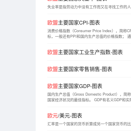
失业率是指劳动力中没有工作而又在寻找工作的人
欧盟
主要国家CPI-图表
消费价格指数（Consumer Price Ind
标，一般还有PPI和国内生产总值的价格指数；
欧盟
主要国家工业生产指数-图表
欧盟
主要国家零售销售-图表
欧盟
主要国家GDP-图表
国内生产总值（Gross Domestic Pro
国家经济状况的最佳指标。 GDP有名义GDP和实
GDP增速，GDP总量一般指名义GDP。 核算GD
法计得的国内生产总值=工资+利息+利润+租金+
欧元
/美元-图表
汇率是一个国家的货币折算成另一个国家货币的比