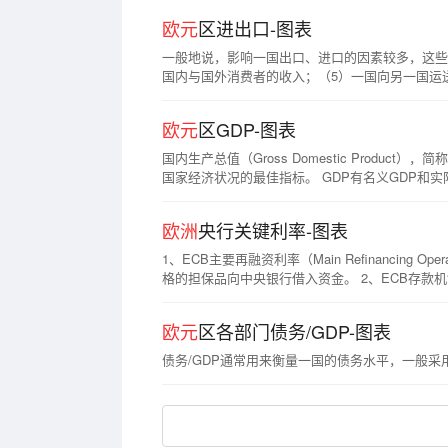
欧元
区进出口-图表
一般地说，影响一国出口、进口的因素较多，这些
国内与国外消费者的收入；（5）一国向另一国运
额大于进口额叫做“顺差”；反之，则叫“逆差”。
欧元
区GDP-图表
国内生产总值（Gross Domestic Pro
国家经济状况的最佳指标。 GDP有名义GDP和实
GDP增速，GDP总量一般指名义GDP。 核算GD
法计得的国内生产总值=工资+利息+利润+租金+
欧洲
央行关键利率-图表
1、ECB主要再融资利率（Main Refinanc
格的担保品向中央银行借入资金。 2、ECB存款机制利率是指金融机构将多余的资金（超额准备金）以隔夜的方式存放于ECB的利率 3、ECB边际贷款利率是指金融机构向ECB借
入隔夜资金的利率
欧元
区各部门债务/GDP-图表
债务/GDP通常用来衡量一国的债务水平，一般