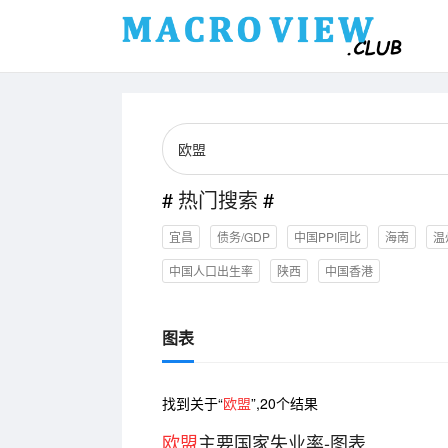
#
热门搜索
#
宜昌
债务/GDP
中国PPI同比
海南
温
中国人口出生率
陕西
中国香港
图表
找到关于“
欧盟
”,
20
个结果
欧盟
主要国家失业率-图表