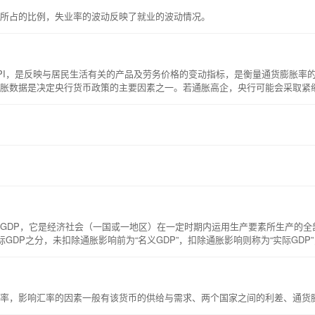
所占的比例，失业率的波动反映了就业的波动情况。
ex），简称CPI，是反映与居民生活有关的产品及劳务价格的变动指标，是衡量通货膨胀
 通胀数据是决定央行货币政策的主要因素之一。若通胀高企，央行可能会采取紧
duct），简称GDP，它是经济社会（一国或一地区）在一定时期内运用生产要素所生
际GDP之分，未扣除通胀影响前为“名义GDP”，扣除通胀影响则称为“实际GD
P最常用的方法有支出法和收入法。用支出法计得的国内生产总值=消费（C）+投资(
间接税+折旧；
率，影响汇率的因素一般有该货币的供给与需求、两个国家之间的利差、通货