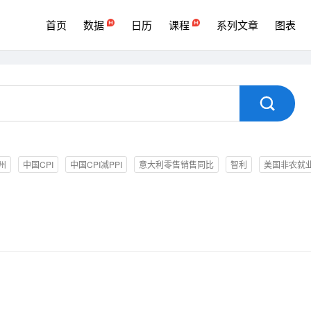
首页
数据
日历
课程
系列文章
图表

州
中国CPI
中国CPI减PPI
意大利零售销售同比
智利
美国非农就