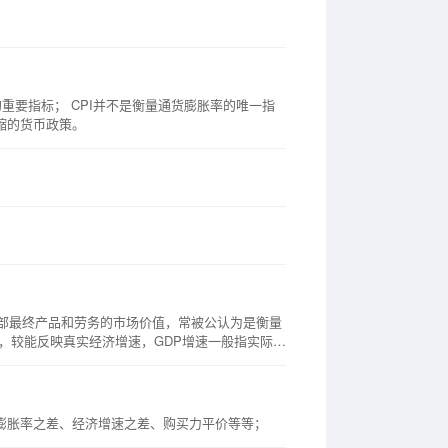
率的重要指标； CPI并不是衡量通货膨胀率的唯一指
缩的货币政策。
产的全部最终产品和劳务的市场价值，常被公认为是衡量
P”，较能反映真实经济增速，GDP增速一般指实际
I)+政府购买支出(G)+净出口（X-M）；用收入
膨胀率之差、经济增速之差、购买力平价等等；