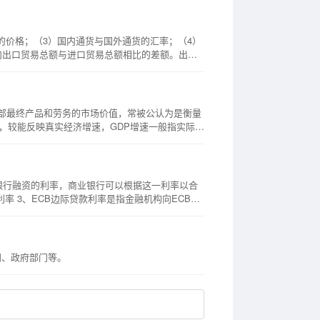
的价格；（3）国内通货与国外通货的汇率；（4）
内出口贸易总额与进口贸易总额相比的差额。出口
产的全部最终产品和劳务的市场价值，常被公认为是衡量
P”，较能反映真实经济增速，GDP增速一般指实际
I)+政府购买支出(G)+净出口（X-M）；用收入
行向中央银行融资的利率，商业银行可以根据这一利率以合
门、政府部门等。