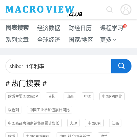


图表搜索
经济数据
财经日历
课程学习
系列文章
全球经济
国家/地区
更多


#
热门搜索
#
欧盟主要国家GDP
贵阳
山西
中国
中国PPI同比
以色列
中国工业增加值累计同比
中国商品房期房销售额累计增长
大理
中国CPI
江西
欧盟
中国CPI减PPI
中国-社会融资新增
波兰