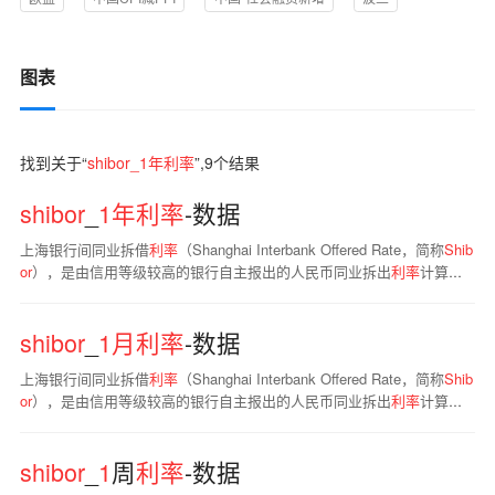
图表
找到关于“
shibor_1年利率
”,
9
个结果
shibor
_
1
年利率
-数据
上海银行间同业拆借
利率
（Shanghai Interbank Offered Rate，简称
Shib
or
），是由信用等级较高的银行自主报出的人民币同业拆出
利率
计算确
定的算术平均
利率
，是单利、无担保、批发性
利率
。目前，
Shibor
品种
包括隔夜、
1
周、2周、
1
个月、3个月、6个月、9个月及
1
年
。
shibor
_
1
月利率
-数据
上海银行间同业拆借
利率
（Shanghai Interbank Offered Rate，简称
Shib
or
），是由信用等级较高的银行自主报出的人民币同业拆出
利率
计算确
定的算术平均
利率
，是单利、无担保、批发性
利率
。目前，
Shibor
品种
包括隔夜、
1
周、2周、
1
个月、3个月、6个月、9个月及
1
年
。
shibor
_
1
周
利率
-数据