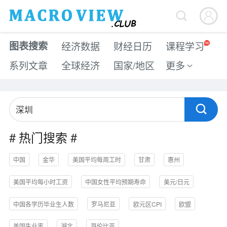


图表搜索
经济数据
财经日历
课程学习
系列文章
全球经济
国家/地区
更多


#
热门搜索
#
中国
金华
美国平均每周工时
甘肃
惠州
美国平均每小时工资
中国女性平均预期寿命
美元/日元
中国各学历毕业生人数
罗马尼亚
欧元区CPI
欧盟
美国失业率
湖北
哥伦比亚