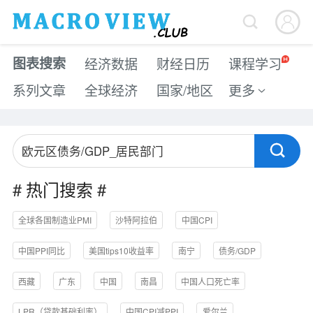


图表搜索
经济数据
财经日历
课程学习
系列文章
全球经济
国家/地区
更多


#
热门搜索
#
全球各国制造业PMI
沙特阿拉伯
中国CPI
中国PPI同比
美国tips10收益率
南宁
债务/GDP
西藏
广东
中国
南昌
中国人口死亡率
LPR（贷款基础利率）
中国CPI减PPI
爱尔兰