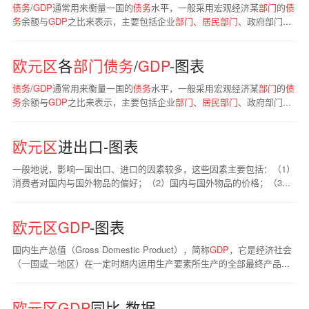
债务
/
GDP
通常用来衡量一国的
债务
水平，一般采用宏观经济某
部门
的
债
务
余额与
GDP
之比来表示，主要包括企业
部门
、
居民
部门
、政府部门
等。
欧元区
各
部门
债务
/
GDP
-图表
债务
/
GDP
通常用来衡量一国的
债务
水平，一般采用宏观经济某
部门
的
债
务
余额与
GDP
之比来表示，主要包括企业
部门
、
居民
部门
、政府部门
等。
欧元区
进出口-图表
一般地说，影响一国出口、进口的因素较多，这些因素主要包括：（1）
消费者对国内与国外物品的偏好；（2）国内与国外物品的价格；（3）
国内通货与国外通货的汇率；（4）国内与国外消费者的收入；（5）一
国向另一国运送物品的成本； （6）政府的国际贸易政策 贸易差额是指
欧元区
GDP
-图表
一个国家在一定时期内出口贸易总额与进口贸易总额相比的差额。出口
额大于进口额叫做“顺差”；反之，则叫“逆差”。
国内生产总值（Gross Domestic Product），简称
GDP
，它是经济社会
（一国或一地区）在一定时期内运用生产要素所生产的全部最终产品和
劳务的市场价值，常被公认为是衡量国家经济状况的最佳指标。 GDP有
名义
GDP
和实际
GDP
之分，未扣除通胀影响前为“名义
GDP
”，扣除通胀
欧元区
GDP
同比-数据
影响则称为“实际
GDP
”，较能反映真实经济增速，
GDP
增速一般指实际
G