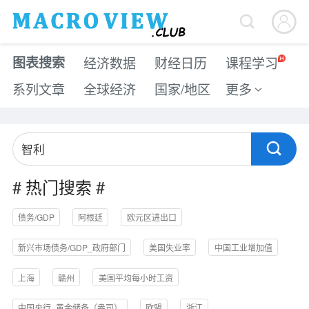


图表搜索
经济数据
财经日历
课程学习
系列文章
全球经济
国家/地区
更多


#
热门搜索
#
债务/GDP
阿根廷
欧元区进出口
新兴市场债务/GDP_政府部门
美国失业率
中国工业增加值
上海
赣州
美国平均每小时工资
中国央行_黄金储备（盎司）
欧盟
浙江