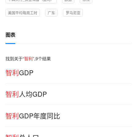
美国平均每周工时
广东
罗马尼亚
图表
找到关于“
智利
”,
9
个结果
智利
GDP
智利
人均GDP
智利
GDP年度同比