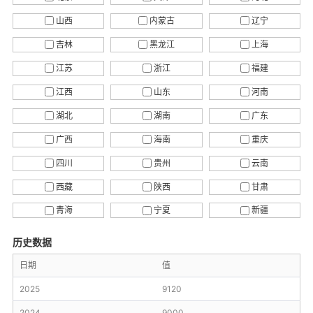
山西
内蒙古
辽宁
吉林
黑龙江
上海
江苏
浙江
福建
江西
山东
河南
湖北
湖南
广东
广西
海南
重庆
四川
贵州
云南
西藏
陕西
甘肃
青海
宁夏
新疆
历史数据
日期
值
2025
9120
2024
9000