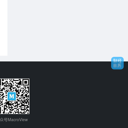
广西
2.97
内蒙古
2.67
山西
2.55
贵州
2.36
新疆
2.15
天津
1.85
黑龙江
1.69
吉林
1.5
甘肃
1.37
海南
0.81
宁夏
0.57
青海
0.41
众号MacroView
西藏
0.3