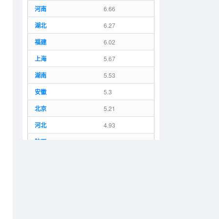
河南
6.66
湖北
6.27
福建
6.02
上海
5.67
湖南
5.53
安徽
5.3
北京
5.21
河北
4.93
陕西
3.66
江西
3.6
重庆
3.38
辽宁
3.32
云南
3.28