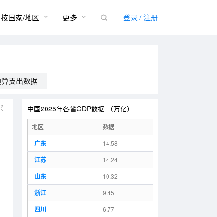


按国家/地区
更多
登录 / 注册

预算支出数据
中国2025年各省GDP数据 （万亿）

地区
数据
广东
14.58
江苏
14.24
山东
10.32
浙江
9.45
四川
6.77