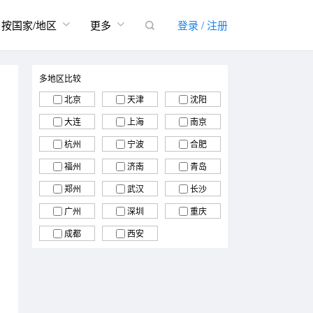


按国家/地区
更多
登录 / 注册

多地区比较
北京
天津
沈阳
大连
上海
南京
杭州
宁波
合肥
福州
济南
青岛
郑州
武汉
长沙
广州
深圳
重庆
成都
西安