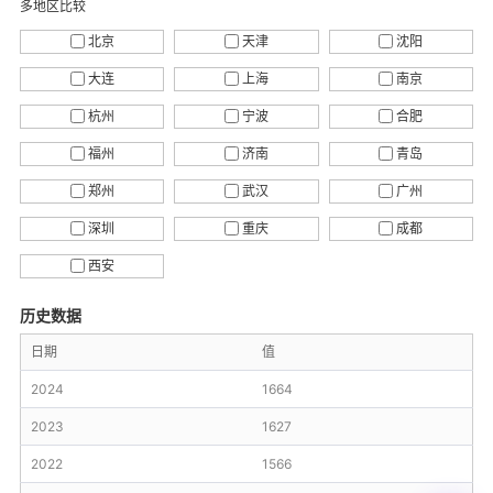
多地区比较
北京
天津
沈阳
大连
上海
南京
杭州
宁波
合肥
福州
济南
青岛
郑州
武汉
广州
深圳
重庆
成都
西安
历史数据
日期
值
2024
1664
2023
1627
2022
1566