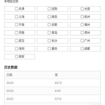
多地区比较
天津
沈阳
大连
上海
南京
杭州
宁波
合肥
福州
济南
青岛
郑州
武汉
长沙
广州
深圳
重庆
成都
西安
历史数据
日期
值
2024
6373
2023
6181
2022
5714