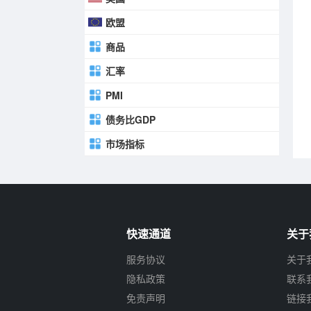
欧盟
商品
汇率
PMI
债务比GDP
市场指标
快速通道
关于
服务协议
关于
隐私政策
联系
免责声明
链接