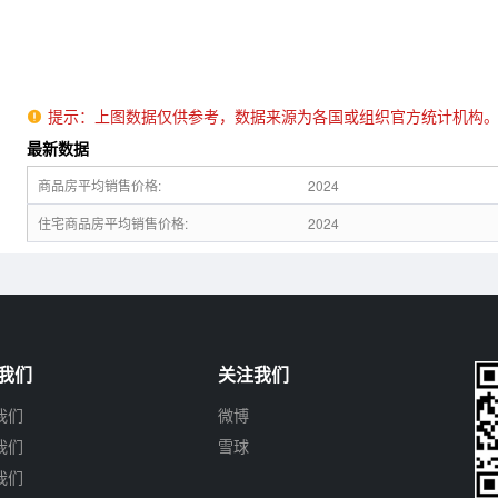
提示：上图数据仅供参考，数据来源为各国或组织官方统计机构

最新数据
商品房平均销售价格:
2024
住宅商品房平均销售价格:
2024
我们
关注我们
我们
微博
我们
雪球
我们