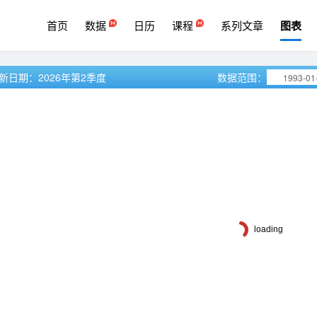
首页
数据
日历
课程
系列文章
图表
新日期：
2026年第2季度
数据范围：