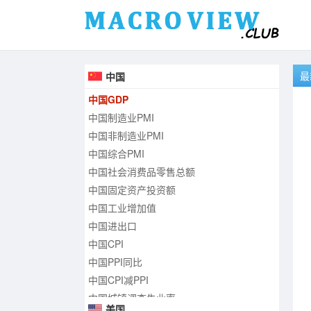
最
中国
中国GDP
中国制造业PMI
中国非制造业PMI
中国综合PMI
中国社会消费品零售总额
中国固定资产投资额
中国工业增加值
中国进出口
中国CPI
中国PPI同比
中国CPI减PPI
中国城镇调查失业率
美国