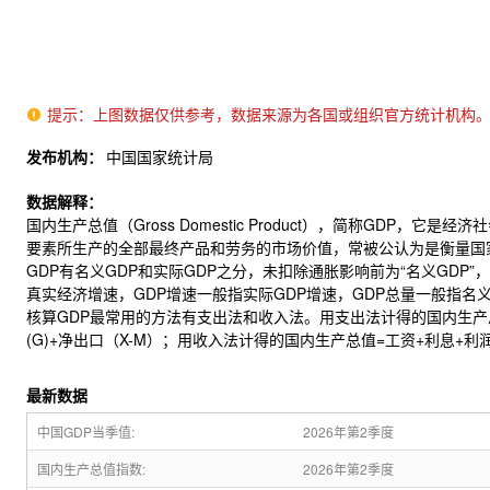
提示：上图数据仅供参考，数据来源为各国或组织官方统计机构

发布机构：
中国国家统计局
数据解释：
国内生产总值（Gross Domestic Product），简称GDP，
要素所生产的全部最终产品和劳务的市场价值，常被公认为是衡量国
GDP有名义GDP和实际GDP之分，未扣除通胀影响前为“名义GDP”
真实经济增速，GDP增速一般指实际GDP增速，GDP总量一般指名义
核算GDP最常用的方法有支出法和收入法。用支出法计得的国内生产总值
(G)+净出口（X-M）；用收入法计得的国内生产总值=工资+利息+利
最新数据
中国GDP当季值:
2026年第2季度
国内生产总值指数:
2026年第2季度