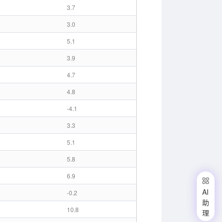
3.7
3.0
5.1
3.9
4.7
4.8
-4.1
3.3
5.1
5.8
6.9

AI
-0.2
助
10.8
理