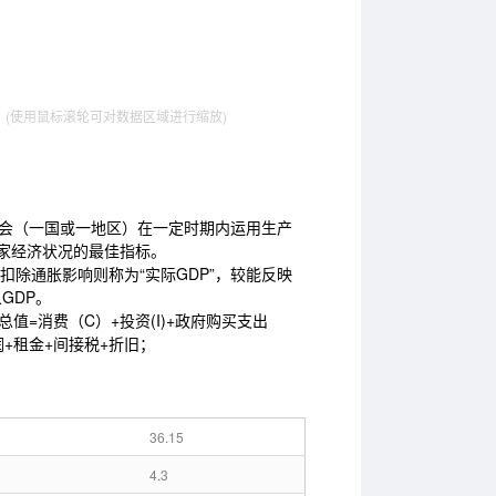
。
(使用鼠标滚轮可对数据区域进行缩放)
它是经济社会（一国或一地区）在一定时期内运用生产
家经济状况的最佳指标。
，扣除通胀影响则称为“实际GDP”，较能反映
GDP。
=消费（C）+投资(I)+政府购买支出
润+租金+间接税+折旧；
36.15
4.3