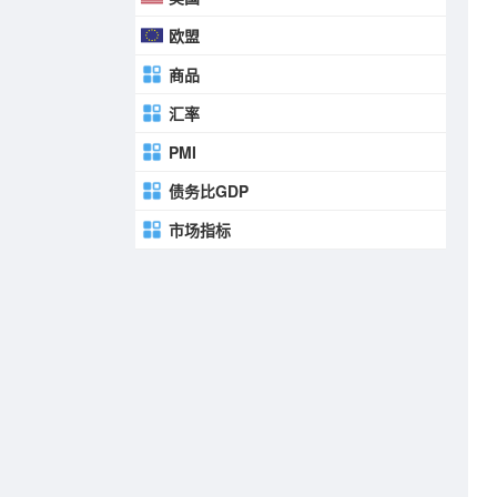
中国货币供应
欧盟
中国M1增速减M2增速
LPR（贷款基础利率）
商品
中国一般公共预算收入
汇率
中国一般公共预算支出
中国工业企业主要指标
PMI
中国-社会融资新增
债务比GDP
中国官方储备
市场指标
中国发电量
中国核能发电量
中国房地产投资
中国房地产施工、竣工面积
中国商品房销售面积
中国商品房销售额
中国商品住宅销售面积
中国商品住宅销售额
中国货物运输量