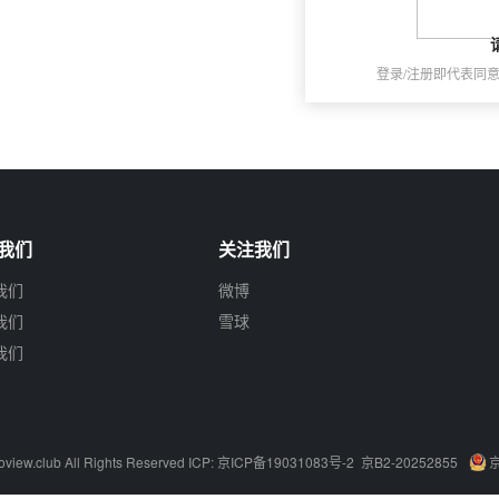
登录/注册即代表同
我们
关注我们
我们
微博
我们
雪球
我们
oview.club
All Rights Reserved ICP:
京ICP备19031083号-2
京B2-20252855
京