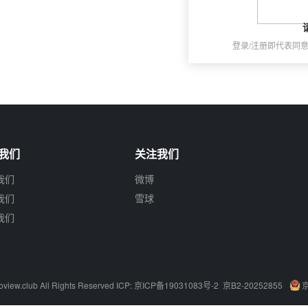
登录/注册即代表同
我们
关注我们
我们
微博
我们
雪球
我们
oview.club
All Rights Reserved ICP:
京ICP备19031083号-2
京B2-20252855
京