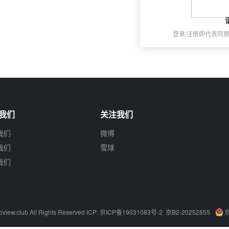
登录/注册即代表同
我们
关注我们
我们
微博
我们
雪球
我们
oview.club
All Rights Reserved ICP:
京ICP备19031083号-2
京B2-20252855
京